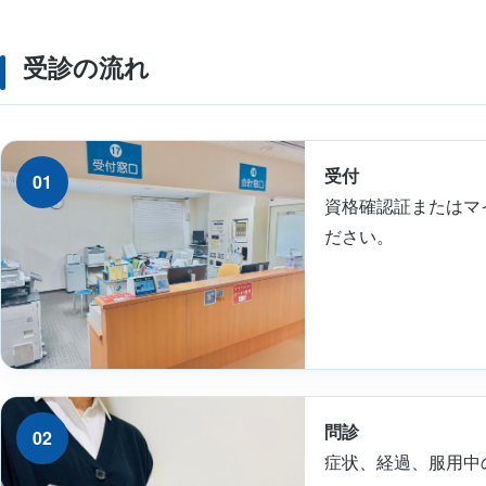
だ
く
受診の流れ
も
の
受付
01
資格確認証またはマ
ださい。
問診
02
症状、経過、服用中