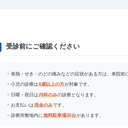
受診前にご確認ください
発熱・せき・のどの痛みなどの症状がある方は、来院前
小児の診療は
6歳以上の方
が対象です。
日曜・祝日は
内科のみ
の診療となります。
お支払いは
現金のみ
です。
診療所敷地内に
無料駐車場30台
があります。