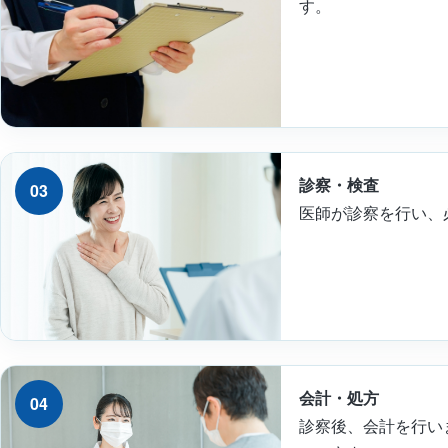
す。
診察・検査
03
医師が診察を行い、
会計・処方
04
診察後、会計を行い