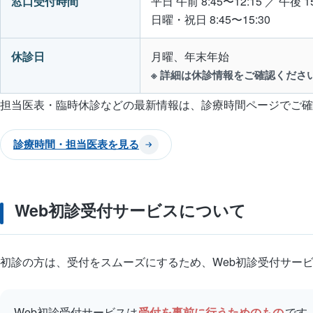
窓口受付時間
平日
午前 8:45〜12:15 ／ 午後 15
付
日曜・祝日
8:45〜15:30
時
休診日
月曜、年末年始
間
※ 詳細は休診情報をご確認くださ
と
休
担当医表・臨時休診などの最新情報は、診療時間ページでご確
診
診療時間・担当医表を見る
日
の
ご
Web初診受付サービスについて
案
内
初診の方は、受付をスムーズにするため、Web初診受付サー
Web初診受付サービスは
受付を事前に行うためのもの
です