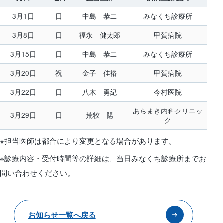
3月1日
日
中島 恭二
みなくち診療所
3月8日
日
福永 健太郎
甲賀病院
3月15日
日
中島 恭二
みなくち診療所
3月20日
祝
金子 佳裕
甲賀病院
3月22日
日
八木 勇紀
今村医院
あらまき内科クリニッ
3月29日
日
荒牧 陽
ク
※担当医師は都合により変更となる場合があります。
※診療内容・受付時間等の詳細は、当日みなくち診療所までお
問い合わせください。
お知らせ一覧へ戻る